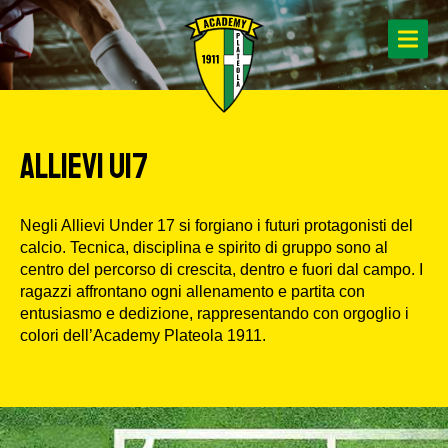
ALLIEVI U17
Negli Allievi Under 17 si forgiano i futuri protagonisti del
calcio. Tecnica, disciplina e spirito di gruppo sono al
centro del percorso di crescita, dentro e fuori dal campo. I
ragazzi affrontano ogni allenamento e partita con
entusiasmo e dedizione, rappresentando con orgoglio i
colori dell’Academy Plateola 1911.