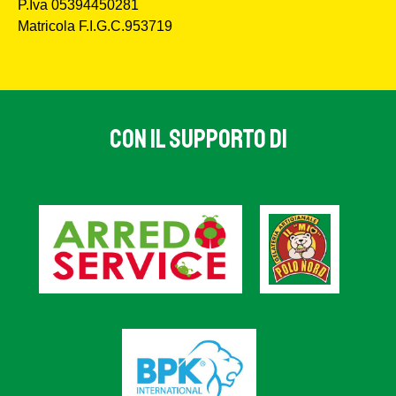
P.Iva 05394450281
Matricola F.I.G.C.953719
CON IL SUPPORTO DI