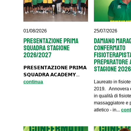
01/08/2026
25/07/2026
Presentazione Prima
DAMIANO MARA
Squadra Stagione
CONFERMATO
2026/2027
FISIOTERAPIST
PREPARATORE 
STAGIONE 202
𝗣𝗥𝗘𝗦𝗘𝗡𝗧𝗔𝗭𝗜𝗢𝗡𝗘 𝗣𝗥𝗜𝗠𝗔
𝗦𝗤𝗨𝗔𝗗𝗥𝗔 𝗔𝗖𝗔𝗗𝗘𝗠𝗬...
continua
Laureato in fisiot
2019. Annovera e
in qualità di fisiot
massaggiatore e 
atletico - in...
cont