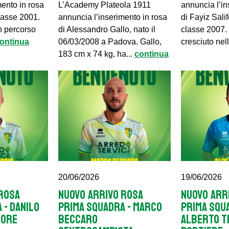
mento in rosa
L’Academy Plateola 1911
annuncia l’in
classe 2001.
annuncia l’inserimento in rosa
di Fayiz Sali
n percorso
di Alessandro Gallo, nato il
classe 2007. 
ontinua
06/03/2008 a Padova. Gallo,
cresciuto nell
183 cm x 74 kg, ha...
continua
20/06/2026
19/06/2026
ROSA
NUOVO ARRIVO ROSA
NUOVO ARR
 - DANILO
PRIMA SQUADRA - MARCO
PRIMA SQU
SORE
BECCARO
ALBERTO T