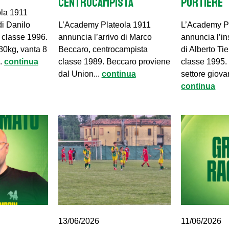
CENTROCAMPISTA
PORTIERE
la 1911
di Danilo
L’Academy Plateola 1911
L’Academy P
e classe 1996.
annuncia l’arrivo di Marco
annuncia l’in
80kg, vanta 8
Beccaro, centrocampista
di Alberto Ti
..
continua
classe 1989. Beccaro proviene
classe 1995.
dal Union...
continua
settore giovan
continua
13/06/2026
11/06/2026