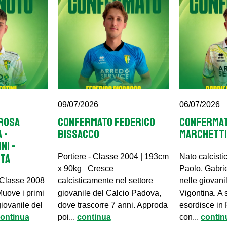
09/07/2026
06/07/2026
ROSA
CONFERMATO FEDERICO
CONFERMAT
 -
BISSACCO
MARCHETT
NI -
TA
Portiere - Classe 2004 | 193cm
Nato calcist
x 90kg Cresce
Paolo, Gabri
 Classe 2008
calcisticamente nel settore
nelle giovani
uove i primi
giovanile del Calcio Padova,
Vigontina. A 
giovanile del
dove trascorre 7 anni. Approda
esordisce in
ontinua
poi...
continua
con...
contin