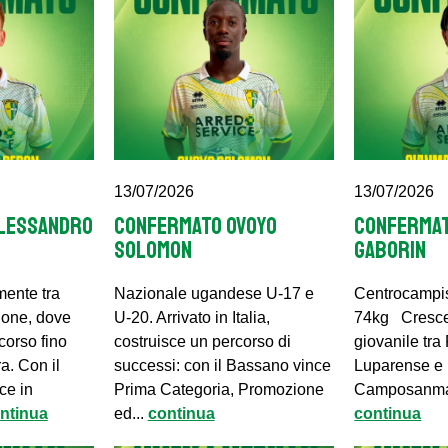
13/07/2026
13/07/2026
LESSANDRO
CONFERMATO OVOYO
CONFERMAT
SOLOMON
GABORIN
mente tra
Nazionale ugandese U-17 e
Centrocampis
gione, dove
U-20. Arrivato in Italia,
74kg Cresce 
corso fino
costruisce un percorso di
giovanile tra
a. Con il
successi: con il Bassano vince
Luparense e
ce in
Prima Categoria, Promozione
Camposanma
ntinua
ed...
continua
continua