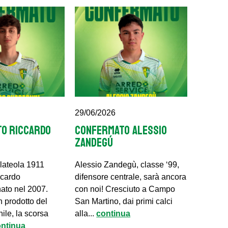
29/06/2026
O RICCARDO
CONFERMATO ALESSIO
ZANDEGÚ
lateola 1911
Alessio Zandegù, classe ‘99,
ccardo
difensore centrale, sarà ancora
ato nel 2007.
con noi! Cresciuto a Campo
 prodotto del
San Martino, dai primi calci
nile, la scorsa
alla...
continua
ontinua