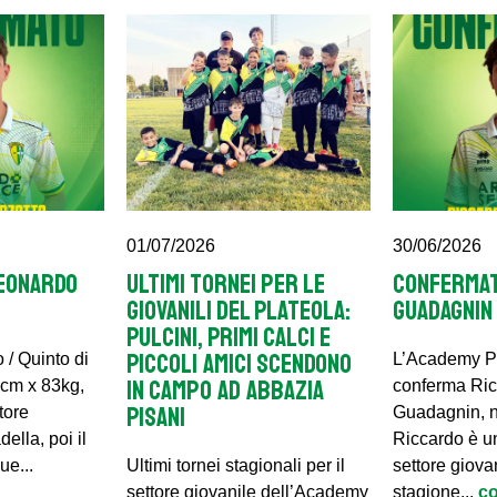
01/07/2026
30/06/2026
EONARDO
Ultimi tornei per le
CONFERMAT
giovanili del Plateola:
GUADAGNIN
Pulcini, Primi Calci e
Piccoli Amici scendono
 / Quinto di
L’Academy P
in campo ad Abbazia
cm x 83kg,
conferma Ri
Pisani
tore
Guadagnin, n
della, poi il
Riccardo è un
e...
Ultimi tornei stagionali per il
settore giova
settore giovanile dell’Academy
stagione...
c