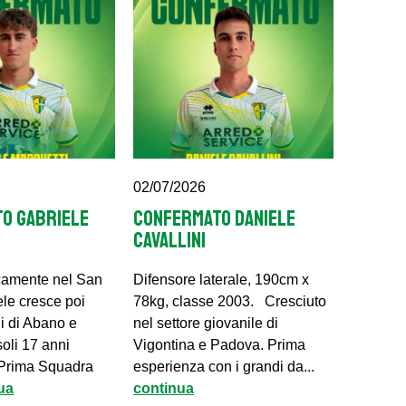
02/07/2026
O GABRIELE
CONFERMATO DANIELE
I
CAVALLINI
icamente nel San
Difensore laterale, 190cm x
ele cresce poi
78kg, classe 2003. Cresciuto
li di Abano e
nel settore giovanile di
soli 17 anni
Vigontina e Padova. Prima
 Prima Squadra
esperienza con i grandi da...
ua
continua