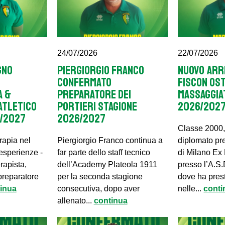
24/07/2026
22/07/2026
GNO
PIERGIORGIO FRANCO
NUOVO ARR
CONFERMATO
FISCON OS
A &
PREPARATORE DEI
MASSAGGIA
ATLETICO
PORTIERI STAGIONE
2026/202
6/2027
2026/2027
Classe 2000,
erapia nel
Piergiorgio Franco continua a
diplomato pr
sperienze -
far parte dello staff tecnico
di Milano Ex
erapista,
dell’Academy Plateola 1911
presso l’A.S.
preparatore
per la seconda stagione
dove ha prest
inua
consecutiva, dopo aver
nelle...
conti
allenato...
continua