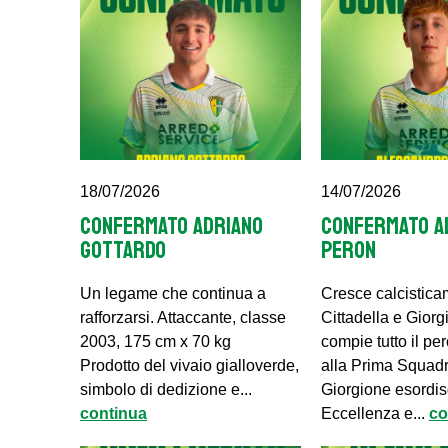
18/07/2026
14/07/2026
CONFERMATO ADRIANO
CONFERMATO A
GOTTARDO
PERON
Un legame che continua a
Cresce calcistica
rafforzarsi. Attaccante, classe
Cittadella e Gior
2003, 175 cm x 70 kg
compie tutto il per
Prodotto del vivaio gialloverde,
alla Prima Squadr
simbolo di dedizione e...
Giorgione esordis
continua
Eccellenza e...
co