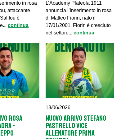
serimento in rosa
L’Academy Plateola 1911
fou, attaccante
annuncia l’inserimento in rosa
Salifou è
di Matteo Fiorin, nato il
e...
continua
17/01/2001. Fiorin è cresciuto
nel settore...
continua
18/06/2026
IVO ROSA
NUOVO ARRIVO STEFANO
ADRA -
PASTRELLO VICE
IEPPO
ALLENATORE PRIMA