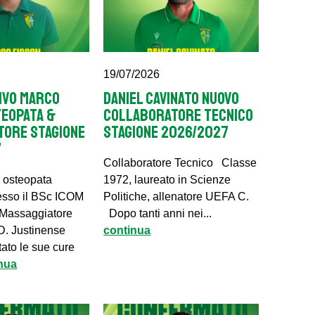
19/07/2026
IVO MARCO
DANIEL CAVINATO NUOVO
TEOPATA &
COLLABORATORE TECNICO
TORE STAGIONE
STAGIONE 2026/2027
7
Collaboratore Tecnico Classe
 osteopata
1972, laureato in Scienze
esso il BSc ICOM
Politiche, allenatore UEFA C.
 Massaggiatore
Dopo tanti anni nei...
D. Justinense
continua
ato le sue cure
nua